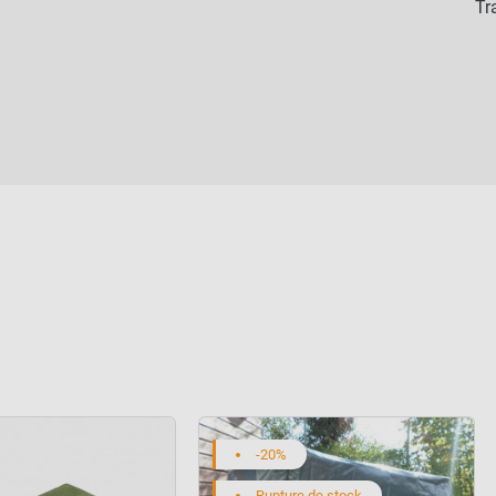
Tr
-20%
Rupture de stock