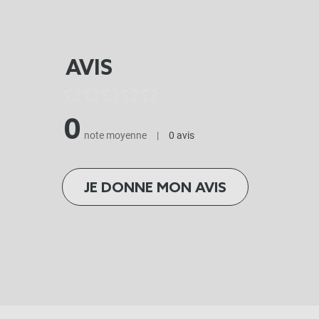
AVIS
0
note moyenne
|
0 avis
JE DONNE MON AVIS