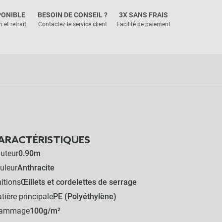
PONIBLE
BESOIN DE CONSEIL ?
3X SANS FRAIS
 et retrait
Contactez le service client
Facilité de paiement
ARACTÉRISTIQUES
uteur
0.90m
uleur
Anthracite
nitions
Œillets et cordelettes de serrage
tière principale
PE (Polyéthylène)
rammage
100g/m²