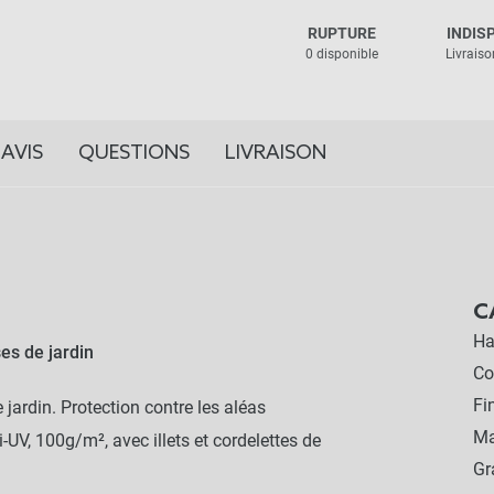
RUPTURE
INDIS
0 disponible
Livraison
AVIS
QUESTIONS
LIVRAISON
C
Ha
es de jardin
Co
Fi
jardin. Protection contre les aléas
Ma
i-UV, 100g/m², avec illets et cordelettes de
G