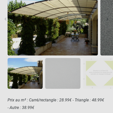
keyboard_arrow_left
keyboard_arrow_right
Précédent
Sui
Prix au m² : Carré/rectangle : 28.99€ - Triangle : 48.99€
- Autre : 38.99€