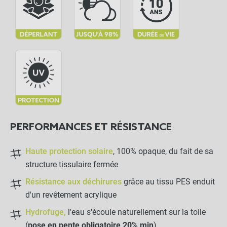
Toile d'ombrage pergola imperméable -
close
Sur mesure
28,99 €
Anthracite
NOTRE RECOMMANDATION POUR
UNE POSE EN TOUTE TRANQUILLITÉ
Bobine de sandow 25m
Ø6mm
PERFORMANCES ET RÉSISTANCE
-
+
Haute protection solaire
, 100% opaque, du fait de sa
21,50 €
structure tissulaire fermée
Résistance aux déchirures
grâce au tissu PES enduit
Crochet Sandow "Stop"
d'un revêtement acrylique
Hydrofuge,
l'eau s'écoule naturellement sur la toile
(
pose en pente obligatoire 20% min
)