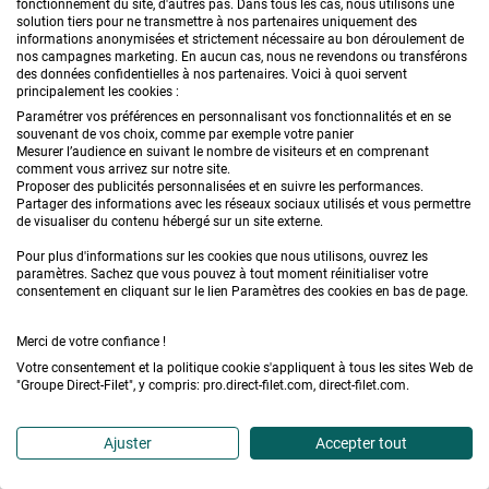
fonctionnement du site, d'autres pas. Dans tous les cas, nous utilisons une
solution tiers pour ne transmettre à nos partenaires uniquement des
informations anonymisées et strictement nécessaire au bon déroulement de
nos campagnes marketing. En aucun cas, nous ne revendons ou transférons
Lattay
des données confidentielles à nos partenaires. Voici à quoi servent
principalement les cookies :
22 mars 2024
Paramétrer vos préférences en personnalisant vos fonctionnalités et en se
souvenant de vos choix, comme par exemple votre panier
Mesurer l’audience en suivant le nombre de visiteurs et en comprenant
Bonjour,
comment vous arrivez sur notre site.
Proposer des publicités personnalisées et en suivre les performances.
Partager des informations avec les réseaux sociaux utilisés et vous permettre
de visualiser du contenu hébergé sur un site externe.
Nous souhaitons commander une toile imperméable.
Pour plus d'informations sur les cookies que nous utilisons, ouvrez les
Est-il obligatoire d'avoir une pente sur notre pergola
paramètres. Sachez que vous pouvez à tout moment réinitialiser votre
consentement en cliquant sur le lien Paramètres des cookies en bas de page.
pour commander ce type de toile ?
Merci de votre réponse
Merci de votre confiance !
Cordialement,
Votre consentement et la politique cookie s'appliquent à tous les sites Web de
"Groupe Direct-Filet", y compris: pro.direct-filet.com, direct-filet.com.
Mme Lattay
Ajuster
Accepter tout
Direct-Filet