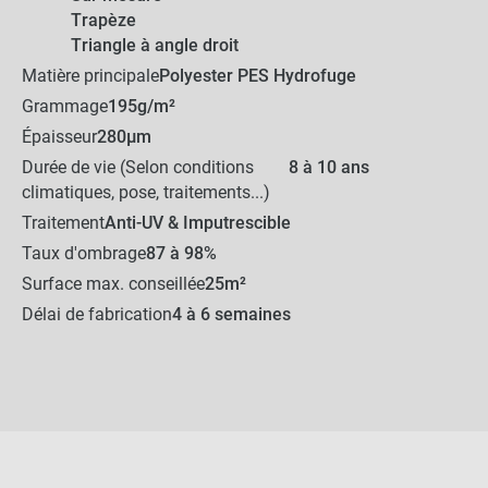
Trapèze
Triangle à angle droit
Matière principale
Polyester PES Hydrofuge
Grammage
195g/m²
Épaisseur
280µm
Durée de vie (Selon conditions
8 à 10 ans
climatiques, pose, traitements...)
Traitement
Anti-UV & Imputrescible
Taux d'ombrage
87 à 98%
Surface max. conseillée
25m²
Délai de fabrication
4 à 6 semaines