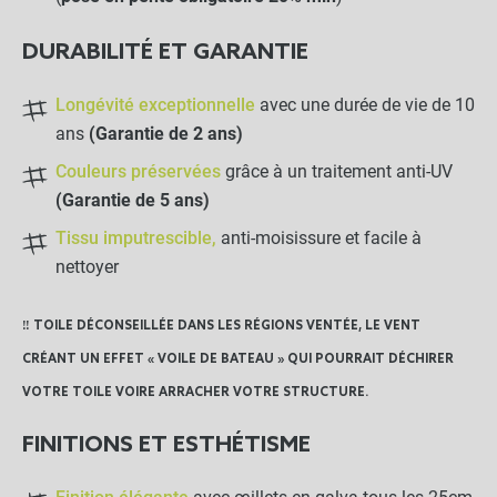
-
+
0,95 €
DURABILITÉ ET GARANTIE
Crochet Sandow
Longévité exceptionnelle
avec une durée de vie de 10
ans
(Garantie de 2 ans)
Couleurs préservées
grâce à un traitement anti-UV
-
+
0,80 €
(Garantie de 5 ans)
Tissu imputrescible,
anti-moisissure et facile à
Sac de rangement
nettoyer
‼️ TOILE DÉCONSEILLÉE DANS LES RÉGIONS VENTÉE, LE VENT
-
+
CRÉANT UN EFFET « VOILE DE BATEAU » QUI POURRAIT DÉCHIRER
20,00 €
VOTRE TOILE VOIRE ARRACHER VOTRE STRUCTURE.
LES PRODUITS ALTERNATIFS
FINITIONS ET ESTHÉTISME
Crochet champignon de