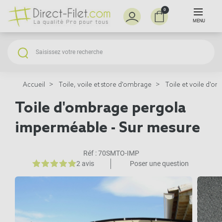
0
MENU
Accueil
Toile, voile et store d'ombrage
Toile et voile d'o
Toile d'ombrage pergola
imperméable - Sur mesure
Réf :
70SMTO-IMP
2 avis
Poser une question