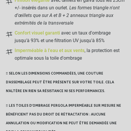
Finition élégante
avec œillets en galva tous les 25cm
fixation
+/- insérés dans un ourlet.
Les formes triangle n'ont
d'œillets que sur A et B + 2 anneaux triangle aux
-
+
extrémités de la transversale
0,30 €
Confort visuel garanti
avec un taux d'ombrage
jusqu'à 93% et une filtration UV jusqu'à 85%
77,49 €
Imperméable à l'eau et aux vents
, la protection est
Kit complet :
optimale sous la toile d'ombrage
Toile d ombrage
Produits associés
+
28,99 €
48,50 €
‼️ SELON LES DIMENSIONS COMMANDÉES, UNE COUTURE
AJOUTER L'ENSEMBLE AU
D'ASSEMBLAGE PEUT ÊTRE PRÉSENTE SUR VOTRE TOILE. CELA
PANIER
N'ALTÈRE EN RIEN SA RÉSISTANCE NI SES PERFORMANCES.
‼️ LES TOILES D'OMBRAGE PERGOLA IMPERMÉABLE SUR MESURE NE
BÉNÉFICIENT PAS DU DROIT DE RÉTRACTATION : AUCUNE
ANNULATION OU MODIFICATION NE PEUT ÊTRE DEMANDÉE UNE