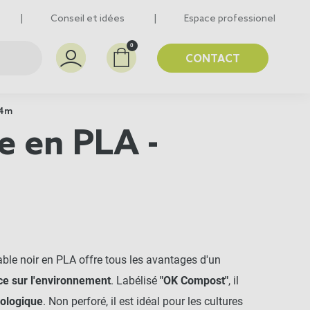
Conseil et idées
Espace professionel
0
CONTACT
.4m
e en PLA -
able noir en PLA
offre tous les avantages d'un
ce sur l'environnement
. Labélisé
"OK Compost"
, il
iologique
. Non perforé, il est idéal pour les cultures