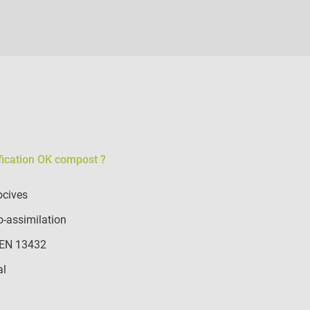
ification OK compost ?
ocives
o-assimilation
 EN 13432
al