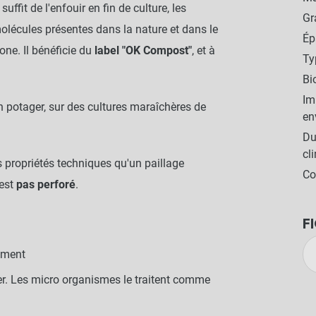
 suffit de l'enfouir en fin de culture, les
G
olécules présentes dans la nature et dans le
Ép
ne. Il bénéficie du
label "OK Compost"
, et à
Ty
Bi
Im
en potager, sur des cultures maraîchères de
en
Du
cl
 propriétés techniques qu'un paillage
Co
'est
pas perforé
.
F
nement
errer. Les micro organismes le traitent comme