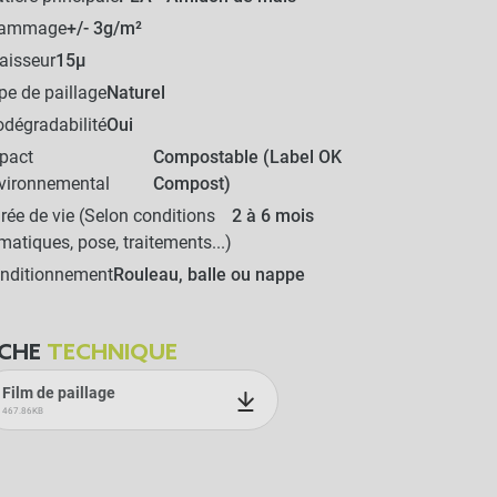
rammage
+/- 3g/m²
aisseur
15µ
pe de paillage
Naturel
odégradabilité
Oui
pact
Compostable (Label OK
vironnemental
Compost)
rée de vie (Selon conditions
2 à 6 mois
imatiques, pose, traitements...)
nditionnement
Rouleau, balle ou nappe
ICHE
TECHNIQUE
Film de paillage
467.86KB