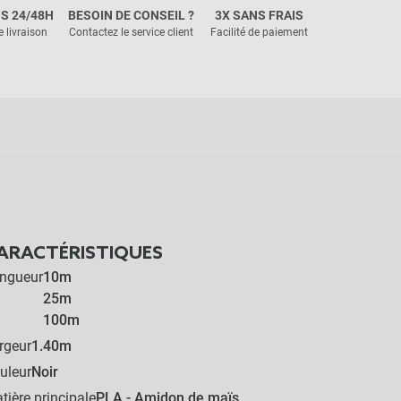
S 24/48H
BESOIN DE CONSEIL ?
3X SANS FRAIS
e livraison
Contactez le service client
Facilité de paiement
ARACTÉRISTIQUES
ngueur
10m
25m
100m
rgeur
1.40m
uleur
Noir
tière principale
PLA - Amidon de maïs