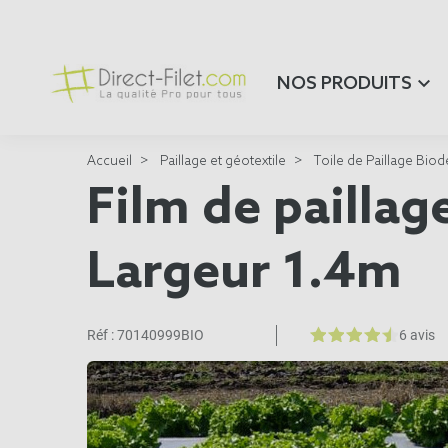
NOS PRODUITS
Accueil
Paillage et géotextile
Toile de Paillage Bio
Film de paillag
Largeur 1.4m
Réf :
70140999BIO
6 avis