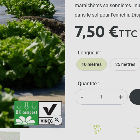
maraîchères saisonnières. Inutil
dans le sol pour l'enrichir. D
is
7,50 €
TTC
Longueur :
keyboard_arrow_right
Suivant
10 mètres
25 mètres
Quantité :
-
+
zoom_in