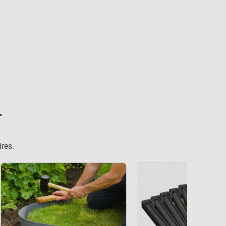
T
res.