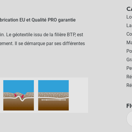
C
Lo
rication EU et Qualité PRO garantie
La
Co
. Le géotextile issu de la filière BTP, est
Ma
sement. Il se démarque par ses différentes
Po
G
Pe
Ré
Ré
F