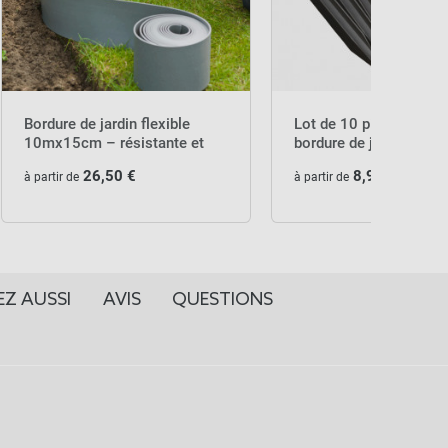
Bordure de jardin flexible
Lot de 10 piquets pour
10mx15cm – résistante et
bordure de jardin 15c
facile à poser
26,50 €
8,90 €
à partir de
à partir de
EZ AUSSI
AVIS
QUESTIONS