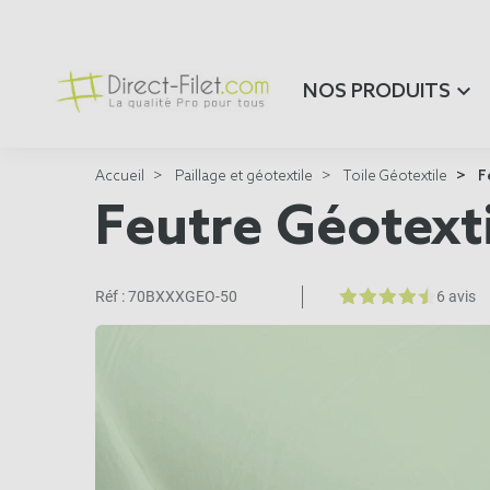
NOS PRODUITS
Accueil
Paillage et géotextile
Toile Géotextile
F
Feutre Géotext
Réf :
70BXXXGEO-50
6 avis