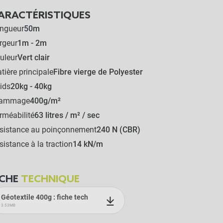
ARACTÉRISTIQUES
ngueur
50m
rgeur
1m - 2m
uleur
Vert clair
tière principale
Fibre vierge de Polyester
ids
20kg - 40kg
rammage
400g/m²
rméabilité
63 litres / m² / sec
sistance au poinçonnement
240 N (CBR)
sistance à la traction
14 kN/m
ICHE
TECHNIQUE
Géotextile 400g : fiche tech
3.53MB