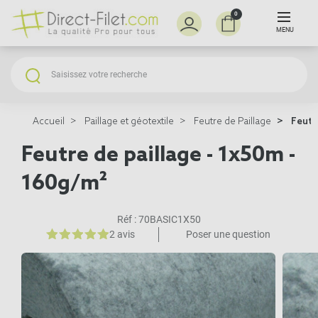
0
MENU
Accueil
Paillage et géotextile
Feutre de Paillage
Feutre
Feutre de paillage - 1x50m -
160g/m²
Réf :
70BASIC1X50
2 avis
Poser une question