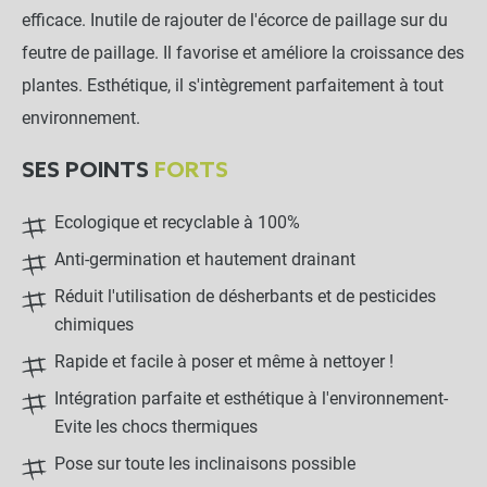
efficace. Inutile de rajouter de l'écorce de paillage sur du
feutre de paillage. Il favorise et améliore la croissance des
plantes. Esthétique, il s'intègrement parfaitement à tout
environnement.
SES POINTS
FORTS
Ecologique et recyclable à 100%
Feutre de paillage - 1x50m - 160g/m²
close
Anti-germination et hautement drainant
75,00 €
Réduit l'utilisation de désherbants et de pesticides
chimiques
Rapide et facile à poser et même à nettoyer !
NOTRE RECOMMANDATION POUR
UNE POSE EN TOUTE TRANQUILLITÉ
Intégration parfaite et esthétique à l'environnement-
Evite les chocs thermiques
Lot de 100 agrafes Métal
Pose sur toute les inclinaisons possible
20x20x20cm - Sol meuble