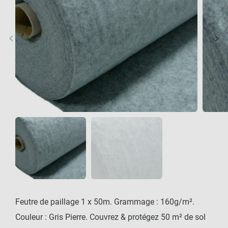
keyboard_arrow_left
keyboard_arrow_right
Précédent
Sui
Feutre de paillage 1 x 50m. Grammage : 160g/m².
Couleur : Gris Pierre. Couvrez & protégez 50 m² de sol