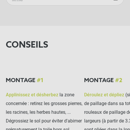
560.03KB
89,90 €
Kit complet :
Feutre de paillage
Produits associés
+
75,00 €
14,90 €
CONSEILS
AJOUTER L'ENSEMBLE AU
PANIER
MONTAGE
#1
MONTAGE
#2
Applinissez et désherbez
la zone
Déroulez et dépliez
(si
concernée : retirez les grosses pierres,
de paillage dans sa tot
les racines, les herbes hautes, ...
rouleaux de paillage 
Dégrossiez le sol pour éviter d'abimer
largeurs (à partir de 3
prématurement la toile hors sol
sont pliées dans la lo