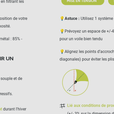
en filtrant les
osition de votre
💡
Astuce :
Utilisez 1 système
nosité.
💡Prévoyez un espace de +/-40 
métal : 85% -
pour un voile bien tendu
💡Alignez les points d’accroc
IR UN
diagonales) pour éviter les pl
souple et de
ressifs.
Lié aux conditions de pro
t
durant l'hiver
(+/- 3% sur la dimension 