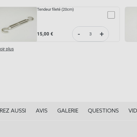
Tendeur fileté (20cm)
-
+
15,00 €
oir plus
REZ AUSSI
AVIS
GALERIE
QUESTIONS
VI