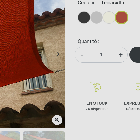
Couleur :
Terracotta
Anthracite
Gris Métal
Crème
Terracotta
Quantité :
-
+
keyboard_arrow_right
Suivant
EN STOCK
EXPRES
24 disponible
Délais d
zoom_in