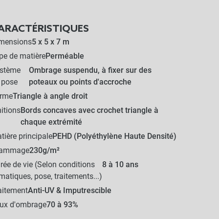
ARACTÉRISTIQUES
mensions
5 x 5 x 7 m
pe de matière
Perméable
stème
Ombrage suspendu, à fixer sur des
 pose
poteaux ou points d'accroche
rme
Triangle à angle droit
nitions
Bords concaves avec crochet triangle à
chaque extrémité
tière principale
PEHD (Polyéthylène Haute Densité)
rammage
230g/m²
rée de vie (Selon conditions
8 à 10 ans
imatiques, pose, traitements...)
aitement
Anti-UV & Imputrescible
ux d'ombrage
70 à 93%