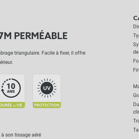
C
Di
X7M PERMÉABLE
Ty
Sy
de
ge triangulaire. Facile à fixer, il offre
Fo
érieur.
Fi
Ma
G
Du
cl
Tr
Ta
à son tissage aéré